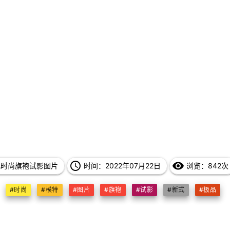
access_time
remove_red_eye
式时尚旗袍试影图片
时间：2022年07月22日
浏览：842次
#时尚
#模特
#图片
#旗袍
#试影
#新式
#极品