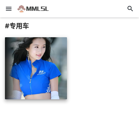
menu
search
#专用车
insert_photo