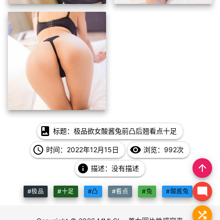
photo_album
标题：极品欲女酸酱兔前凸后翘看点十足
access_time
remove_red_eye
时间：2022年12月15日
浏览：992次
arrow_upward
info
描述：没有描述
mode_comment
#极品
#十足
#凸
#看点
#兔
#酸酱兔