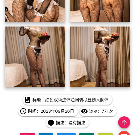
photo_album
标题：绝色双骄连体渔网装尽显诱人胴体
access_time
remove_red_eye
时间：2023年09月26日
浏览：771次
arrow_upward
info
描述：没有描述