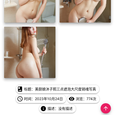
photo_album
标题：美厨娘沐子熙三点遮泡大尺度销魂写真
access_time
remove_red_eye
时间：2023年10月24日
浏览：774次
arrow_upward
info
描述：没有描述