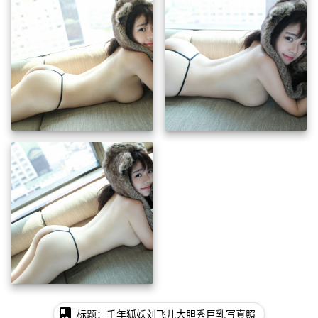
photo_album
标题：千年狐妖刘飞儿大胆秀巨乳写真照