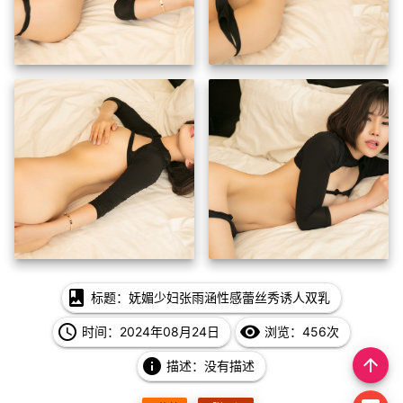
photo_album
标题：妩媚少妇张雨涵性感蕾丝秀诱人双乳
access_time
remove_red_eye
时间：2024年08月24日
浏览：456次
arrow_upward
info
描述：没有描述